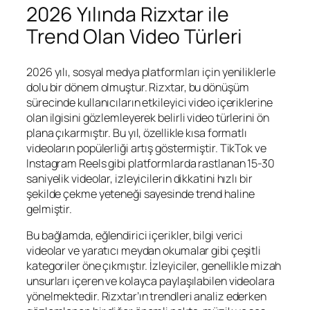
2026 Yılında Rizxtar ile
Trend Olan Video Türleri
2026 yılı, sosyal medya platformları için yeniliklerle
dolu bir dönem olmuştur. Rizxtar, bu dönüşüm
sürecinde kullanıcıların etkileyici video içeriklerine
olan ilgisini gözlemleyerek belirli video türlerini ön
plana çıkarmıştır. Bu yıl, özellikle kısa formatlı
videoların popülerliği artış göstermiştir. TikTok ve
Instagram Reels gibi platformlarda rastlanan 15-30
saniyelik videolar, izleyicilerin dikkatini hızlı bir
şekilde çekme yeteneği sayesinde trend haline
gelmiştir.
Bu bağlamda, eğlendirici içerikler, bilgi verici
videolar ve yaratıcı meydan okumalar gibi çeşitli
kategoriler öne çıkmıştır. İzleyiciler, genellikle mizah
unsurları içeren ve kolayca paylaşılabilen videolara
yönelmektedir. Rizxtar’ın trendleri analiz ederken