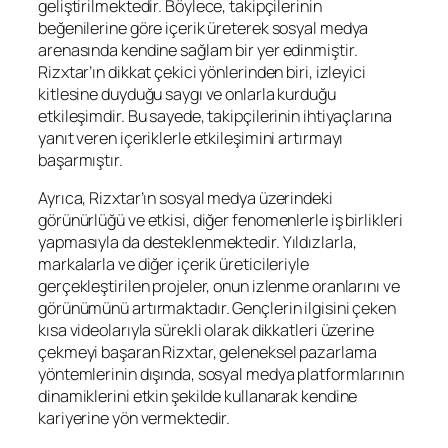
geliştirilmektedir. Böylece, takipçilerinin
beğenilerine göre içerik üreterek sosyal medya
arenasında kendine sağlam bir yer edinmiştir.
Rizxtar’ın dikkat çekici yönlerinden biri, izleyici
kitlesine duyduğu saygı ve onlarla kurduğu
etkileşimdir. Bu sayede, takipçilerinin ihtiyaçlarına
yanıt veren içeriklerle etkileşimini artırmayı
başarmıştır.
Ayrıca, Rizxtar’ın sosyal medya üzerindeki
görünürlüğü ve etkisi, diğer fenomenlerle iş birlikleri
yapmasıyla da desteklenmektedir. Yıldızlarla,
markalarla ve diğer içerik üreticileriyle
gerçekleştirilen projeler, onun izlenme oranlarını ve
görünümünü artırmaktadır. Gençlerin ilgisini çeken
kısa videolarıyla sürekli olarak dikkatleri üzerine
çekmeyi başaran Rizxtar, geleneksel pazarlama
yöntemlerinin dışında, sosyal medya platformlarının
dinamiklerini etkin şekilde kullanarak kendine
kariyerine yön vermektedir.