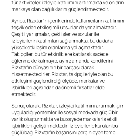
tür aktiviteler, izleyici katılımını artırmakta ve onların
markaya olan bağlılıklarını güçlendirmektedir.
Ayrıca, Rizxtar’ın içeriklerinde kullanıcıların katılımını
teşvik eden etkileşimli unsurlar da yer almaktadır.
Çeşitli yarışmalar, çekilişler ve sorular ile
izleyicilerin katılımları sağlanmakta, bu da daha
yüksek etkileşim oranlarına yol açmaktadır.
Takipçiler, bu tür etkinliklere katılarak sadece
eğlenmekle kalmayıp, aynı zamanda kendilerini
Rizxtar’ın dünyasının bir parçası olarak
hissetmektedirler. Rizxtar, takipçileriyle olan bu
etkileşimi güçlendirdiği ölçüde, markalar ve
işbirlikleri açısından da önemli fırsatlar elde
etmektedir.
Sonuç olarak, Rizxtar, izleyici katılımını artırmak için
uyguladığı yöntemler ile sosyal medyada güçlü bir
varlık oluşturmakta ve bu sayede markalarla etkili
işbirlikleri geliştirmektedir. İzleyicilerle kurulan bu
güçlü bağ, Rizxtar’ın başarısını perçinleyen temel