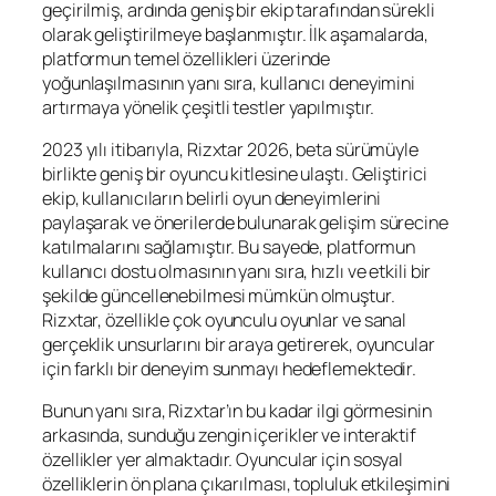
geçirilmiş, ardında geniş bir ekip tarafından sürekli
olarak geliştirilmeye başlanmıştır. İlk aşamalarda,
platformun temel özellikleri üzerinde
yoğunlaşılmasının yanı sıra, kullanıcı deneyimini
artırmaya yönelik çeşitli testler yapılmıştır.
2023 yılı itibarıyla, Rizxtar 2026, beta sürümüyle
birlikte geniş bir oyuncu kitlesine ulaştı. Geliştirici
ekip, kullanıcıların belirli oyun deneyimlerini
paylaşarak ve önerilerde bulunarak gelişim sürecine
katılmalarını sağlamıştır. Bu sayede, platformun
kullanıcı dostu olmasının yanı sıra, hızlı ve etkili bir
şekilde güncellenebilmesi mümkün olmuştur.
Rizxtar, özellikle çok oyunculu oyunlar ve sanal
gerçeklik unsurlarını bir araya getirerek, oyuncular
için farklı bir deneyim sunmayı hedeflemektedir.
Bunun yanı sıra, Rizxtar’ın bu kadar ilgi görmesinin
arkasında, sunduğu zengin içerikler ve interaktif
özellikler yer almaktadır. Oyuncular için sosyal
özelliklerin ön plana çıkarılması, topluluk etkileşimini