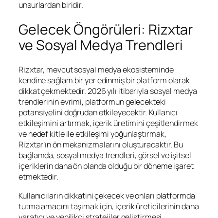
unsurlardan biridir.
Gelecek Öngörüleri: Rizxtar
ve Sosyal Medya Trendleri
Rizxtar, mevcut sosyal medya ekosisteminde
kendine sağlam bir yer edinmiş bir platform olarak
dikkat çekmektedir. 2026 yılı itibarıyla sosyal medya
trendlerinin evrimi, platformun gelecekteki
potansiyelini doğrudan etkileyecektir. Kullanıcı
etkileşimini artırmak, içerik üretimini çeşitlendirmek
ve hedef kitle ile etkileşimi yoğunlaştırmak,
Rizxtar’ın ön mekanizmalarını oluşturacaktır. Bu
bağlamda, sosyal medya trendleri, görsel ve işitsel
içeriklerin daha ön planda olduğu bir döneme işaret
etmektedir.
Kullanıcıların dikkatini çekecek ve onları platformda
tutma amacını taşımak için, içerik üreticilerinin daha
yaratıcı ve yenilikçi stratejiler geliştirmesi