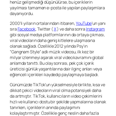
henüz gelişmediği düşünülürse, bu içeriklerin
yayılması tamamen e-posta ile yapılan paylaşımlara
dayanıyordu.
2000’li yılların ortalarından itibaren,
YouTube
‘un yanı
sıra
Facebook
, Twitter (
X
) ve daha sonra
Instagram
gibi sosyal medya platformlarının da ortaya çıkması,
viral videoların daha geniş kitlelere ulaşmasına
olanak sağladı. Özellikle 2012 yılında Psy’ın
“Gangnam Style” adlı müzik videosu, ilk kez bir
milyar izlenmeyi aşarak viral video kavramını global
anlamda tanıttı. Bu olay sonrası, pek çok içerik
üreticisi günlük yaşantılarına dair ilginç anları veya
eğlenceli içerikleri kaydedip paylaşmaya başladı.
Günümüzde TikTok’un yükselmesiyle birlikte, kısa ve
dikkat çekici videoların viral olma potansiyeli daha
da artmıştır. TikTok, kullanıcıların video çekimlerini
hızlı ve kullanıcı dostu bir şekilde yapmalarına olanak
tanırken, içeriklerin anında paylaşımını
kolaylaştırmıştır. Özellikle genç neslin daha fazla