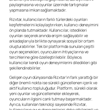
paylaşmasına ve oyunlar üzerinde tartışmalar
yapmasına imkan sağlamaktadır.
Rizxtar, kullanıcıların farklı türlerdeki oyunları
keşfetmelerini kolaylaştırırken, kullanıcı deneyimini
ön planda tutmaktadır. Kullanıcılar, istedikleri
oyunları seçerek anında erişim sağlayabilir ve
arkadaşlarıyla birlikte oynayarak sosyal bir ortam
oluşturabilirler. Tek bir platformda sunulan çeşitli
oyun seçenekleri, oyuncuların ihtiyaçlarına ve
tercihlerine göre özelleştirilebilir. Böylece,
kullanıcılar kendi oyun deneyimlerini diledikleri gibi
şekillendirebilirler.
Gelişen oyun dünyasında Rizxtar’ın fark yarattığı bir
diğer önemli nokta ise sürekli güncellenen içerik ve
aktif kullanıcı topluluğudur. Platform, sürekli olarak
yeni oyunlar ve güncellemeler ekleyerek,
oyuncuların ilgisini canlı tutmayı başarmaktadır.
Ayrıca, kullanılan teknoloji sayesinde Rizxtar,
kullanıcıların oyun deneyimlerini daha etkileşimli ve