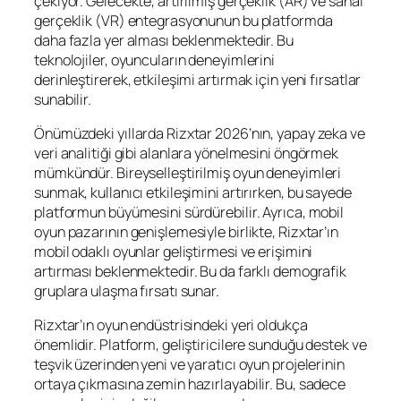
çekiyor. Gelecekte, artırılmış gerçeklik (AR) ve sanal
gerçeklik (VR) entegrasyonunun bu platformda
daha fazla yer alması beklenmektedir. Bu
teknolojiler, oyuncuların deneyimlerini
derinleştirerek, etkileşimi artırmak için yeni fırsatlar
sunabilir.
Önümüzdeki yıllarda Rizxtar 2026’nın, yapay zeka ve
veri analitiği gibi alanlara yönelmesini öngörmek
mümkündür. Bireyselleştirilmiş oyun deneyimleri
sunmak, kullanıcı etkileşimini artırırken, bu sayede
platformun büyümesini sürdürebilir. Ayrıca, mobil
oyun pazarının genişlemesiyle birlikte, Rizxtar’ın
mobil odaklı oyunlar geliştirmesi ve erişimini
artırması beklenmektedir. Bu da farklı demografik
gruplara ulaşma fırsatı sunar.
Rizxtar’ın oyun endüstrisindeki yeri oldukça
önemlidir. Platform, geliştiricilere sunduğu destek ve
teşvik üzerinden yeni ve yaratıcı oyun projelerinin
ortaya çıkmasına zemin hazırlayabilir. Bu, sadece