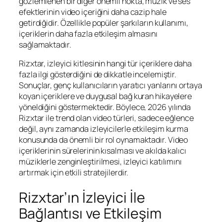
gözlemlenen bir diğer önemli nokta, müzik ve ses
efektlerinin video içeriğini daha cazip hale
getirdiğidir. Özellikle popüler şarkıların kullanımı,
içeriklerin daha fazla etkileşim almasını
sağlamaktadır.
Rizxtar, izleyici kitlesinin hangi tür içeriklere daha
fazla ilgi gösterdiğini de dikkatle incelemiştir.
Sonuçlar, genç kullanıcıların yaratıcı yanlarını ortaya
koyan içeriklere ve duygusal bağ kuran hikayelere
yöneldiğini göstermektedir. Böylece, 2026 yılında
Rizxtar ile trend olan video türleri, sadece eğlence
değil, aynı zamanda izleyicilerle etkileşim kurma
konusunda da önemli bir rol oynamaktadır. Video
içeriklerinin sürelerinin kısalması ve akılda kalıcı
müziklerle zenginleştirilmesi, izleyici katılımını
artırmak için etkili stratejilerdir.
Rizxtar’ın İzleyici İle
Bağlantısı ve Etkileşim