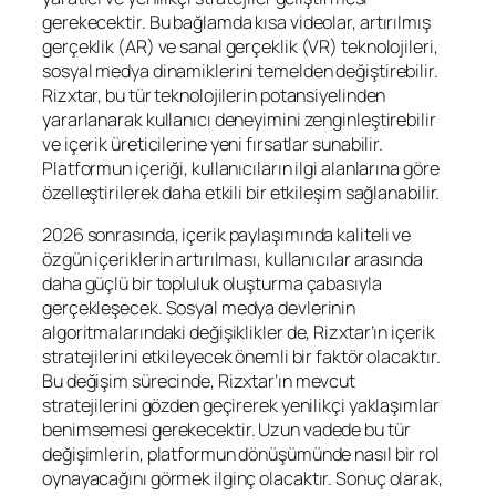
gerekecektir. Bu bağlamda kısa videolar, artırılmış
gerçeklik (AR) ve sanal gerçeklik (VR) teknolojileri,
sosyal medya dinamiklerini temelden değiştirebilir.
Rizxtar, bu tür teknolojilerin potansiyelinden
yararlanarak kullanıcı deneyimini zenginleştirebilir
ve içerik üreticilerine yeni fırsatlar sunabilir.
Platformun içeriği, kullanıcıların ilgi alanlarına göre
özelleştirilerek daha etkili bir etkileşim sağlanabilir.
2026 sonrasında, içerik paylaşımında kaliteli ve
özgün içeriklerin artırılması, kullanıcılar arasında
daha güçlü bir topluluk oluşturma çabasıyla
gerçekleşecek. Sosyal medya devlerinin
algoritmalarındaki değişiklikler de, Rizxtar’ın içerik
stratejilerini etkileyecek önemli bir faktör olacaktır.
Bu değişim sürecinde, Rizxtar’ın mevcut
stratejilerini gözden geçirerek yenilikçi yaklaşımlar
benimsemesi gerekecektir. Uzun vadede bu tür
değişimlerin, platformun dönüşümünde nasıl bir rol
oynayacağını görmek ilginç olacaktır. Sonuç olarak,