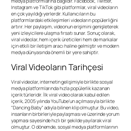
medya platformlarına bağlıdır. Facebook, Twitter,
Instagram ve TikTok gibi platformlar, viral videoların
en çok yayıldığı yerlerdir. Kullanıcıların bu
platformlardaki etkileşimleri videoların popülerliğini
artırır. Her paylaşım, videonun erişimini genişleterek
yeni izleyicilere ulaşma fırsatı sunar. Sonuç olarak,
viral videolar, hem içerik üreticileri hem de markalar
için etkili bir iletişim aracı haline gelmiştir ve modern
medya dünyasında önemli bir yere sahiptir.
Viral Videoların Tarihçesi
Viral videolar, internetin gelişimiyle birlikte sosyal
medya platformlarında hızla popülerlik kazanan
içerik türleridir. İlk viral video olarak kabul edilen
içerik, 2005 yılında YouTube’un açılmasıyla birlikte
“Dancing Baby” adıyla bilinen klip olmuştur. Bu video,
insanların birbirleriyle paylaşması ve üzerinde yorum
yapması sayesinde hızlı bir şekilde yayılarak viral
olmuştur. O dönemde, sosyal medya platformlarının