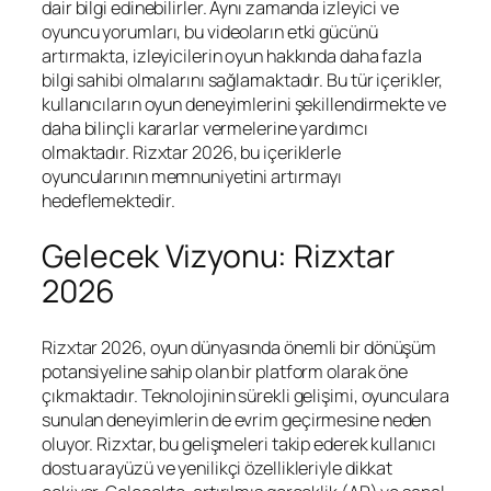
dair bilgi edinebilirler. Aynı zamanda izleyici ve
oyuncu yorumları, bu videoların etki gücünü
artırmakta, izleyicilerin oyun hakkında daha fazla
bilgi sahibi olmalarını sağlamaktadır. Bu tür içerikler,
kullanıcıların oyun deneyimlerini şekillendirmekte ve
daha bilinçli kararlar vermelerine yardımcı
olmaktadır. Rizxtar 2026, bu içeriklerle
oyuncularının memnuniyetini artırmayı
hedeflemektedir.
Gelecek Vizyonu: Rizxtar
2026
Rizxtar 2026, oyun dünyasında önemli bir dönüşüm
potansiyeline sahip olan bir platform olarak öne
çıkmaktadır. Teknolojinin sürekli gelişimi, oyunculara
sunulan deneyimlerin de evrim geçirmesine neden
oluyor. Rizxtar, bu gelişmeleri takip ederek kullanıcı
dostu arayüzü ve yenilikçi özellikleriyle dikkat