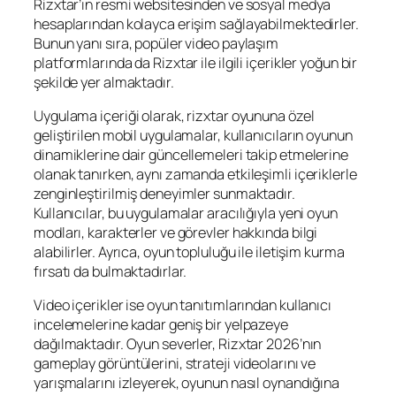
Rizxtar’ın resmi websitesinden ve sosyal medya
hesaplarından kolayca erişim sağlayabilmektedirler.
Bunun yanı sıra, popüler video paylaşım
platformlarında da Rizxtar ile ilgili içerikler yoğun bir
şekilde yer almaktadır.
Uygulama içeriği olarak, rizxtar oyununa özel
geliştirilen mobil uygulamalar, kullanıcıların oyunun
dinamiklerine dair güncellemeleri takip etmelerine
olanak tanırken, aynı zamanda etkileşimli içeriklerle
zenginleştirilmiş deneyimler sunmaktadır.
Kullanıcılar, bu uygulamalar aracılığıyla yeni oyun
modları, karakterler ve görevler hakkında bilgi
alabilirler. Ayrıca, oyun topluluğu ile iletişim kurma
fırsatı da bulmaktadırlar.
Video içerikler ise oyun tanıtımlarından kullanıcı
incelemelerine kadar geniş bir yelpazeye
dağılmaktadır. Oyun severler, Rizxtar 2026’nın
gameplay görüntülerini, strateji videolarını ve
yarışmalarını izleyerek, oyunun nasıl oynandığına