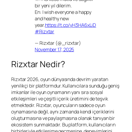
bir yeni yıl dilerim.
En: I wish everyone a happy
and healthy new
year.
https://t.co/yH3HA6xLiD
#Rizxtar
— Rizxtar (@_rizxtar)
November 17, 2025
Rizxtar Nedir?
Rizxtar 2026, oyun dünyasında devrim yaratan
yenilikçi bir platformdur. Kullanıcılara sunduğu geniş
imkanlar ile oyun oynamanın yanı sıra sosyal
etkileşimleri ve çeşitli içerik üretimini de teşvik
etmektedir. Rizxtar, oyuncuların sadece oyun
oynamasına değil, aynı zamanda kendi içeriklerini
oluşturmasına ve paylaşmasına olanak tanıyan bir
ekosistem sunmaktadır. Bu platform, kullanıcıların
birbirleriyle etkileşime geçmesine, deneyimlerini