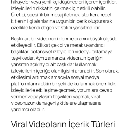
hikayeler veya yenilikçi düşünceleri içeren içerikler,
izleyicilerin dikkatini çekmek için etkili olabilir.
Üretici, spesifik bir mesaj iletmek isterken, hedef
kitlenin ilgi alanlarına uygun bir içerik oluşturarak
özellikle kendi değeri ve stilini yansıtmalıdır.
Başlıklar, bir videonun izlenme oranını büyük ölçüde
etkileyebilir. Dikkat çekici ve merak uyandırıcı
başlıklar, potansiyel izleyicileri videoyu tıklamaya
teşvik eder. Aynı zamanda, videonun içeriğini
yansıtan açıklayıcı alt başlıklar kullanmak,
izleyicilerin içeriğe olan ilgisini artırabilir. Son olarak,
etkileşimi artırmak amacıyla sosyal medya
platformlarını etkin bir şekilde kullanmak önemlidir.
İzleyicilerle etkileşime geçmek, yorumlara cevap
vermek ve paylaşım teşvikleri yapmak, viral
videonuzun daha geniş kitlelere ulaşmasına
yardımcı olabilir.
Viral Videoların İçerik Türleri