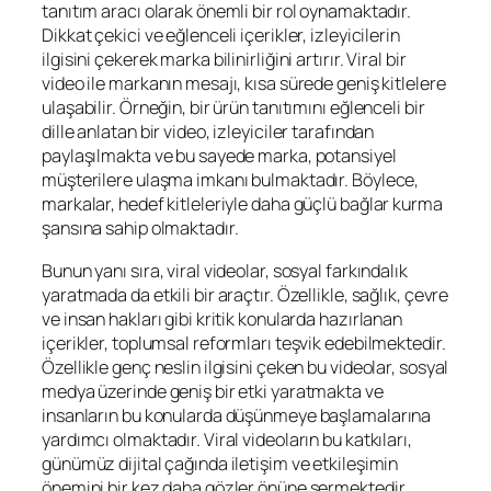
tanıtım aracı olarak önemli bir rol oynamaktadır.
Dikkat çekici ve eğlenceli içerikler, izleyicilerin
ilgisini çekerek marka bilinirliğini artırır. Viral bir
video ile markanın mesajı, kısa sürede geniş kitlelere
ulaşabilir. Örneğin, bir ürün tanıtımını eğlenceli bir
dille anlatan bir video, izleyiciler tarafından
paylaşılmakta ve bu sayede marka, potansiyel
müşterilere ulaşma imkanı bulmaktadır. Böylece,
markalar, hedef kitleleriyle daha güçlü bağlar kurma
şansına sahip olmaktadır.
Bunun yanı sıra, viral videolar, sosyal farkındalık
yaratmada da etkili bir araçtır. Özellikle, sağlık, çevre
ve insan hakları gibi kritik konularda hazırlanan
içerikler, toplumsal reformları teşvik edebilmektedir.
Özellikle genç neslin ilgisini çeken bu videolar, sosyal
medya üzerinde geniş bir etki yaratmakta ve
insanların bu konularda düşünmeye başlamalarına
yardımcı olmaktadır. Viral videoların bu katkıları,
günümüz dijital çağında iletişim ve etkileşimin
önemini bir kez daha gözler önüne sermektedir.