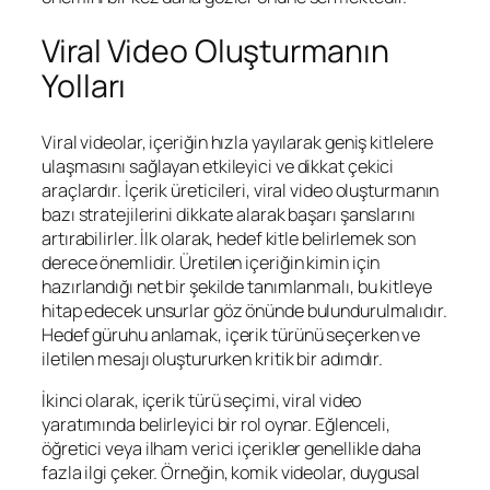
Viral Video Oluşturmanın
Yolları
Viral videolar, içeriğin hızla yayılarak geniş kitlelere
ulaşmasını sağlayan etkileyici ve dikkat çekici
araçlardır. İçerik üreticileri, viral video oluşturmanın
bazı stratejilerini dikkate alarak başarı şanslarını
artırabilirler. İlk olarak, hedef kitle belirlemek son
derece önemlidir. Üretilen içeriğin kimin için
hazırlandığı net bir şekilde tanımlanmalı, bu kitleye
hitap edecek unsurlar göz önünde bulundurulmalıdır.
Hedef güruhu anlamak, içerik türünü seçerken ve
iletilen mesajı oluştururken kritik bir adımdır.
İkinci olarak, içerik türü seçimi, viral video
yaratımında belirleyici bir rol oynar. Eğlenceli,
öğretici veya ilham verici içerikler genellikle daha
fazla ilgi çeker. Örneğin, komik videolar, duygusal