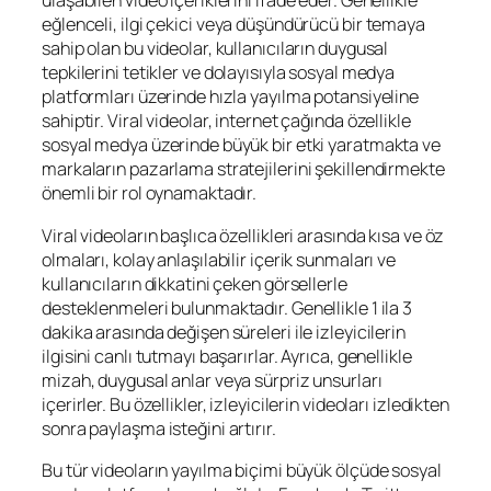
ulaşabilen video içeriklerini ifade eder. Genellikle
eğlenceli, ilgi çekici veya düşündürücü bir temaya
sahip olan bu videolar, kullanıcıların duygusal
tepkilerini tetikler ve dolayısıyla sosyal medya
platformları üzerinde hızla yayılma potansiyeline
sahiptir. Viral videolar, internet çağında özellikle
sosyal medya üzerinde büyük bir etki yaratmakta ve
markaların pazarlama stratejilerini şekillendirmekte
önemli bir rol oynamaktadır.
Viral videoların başlıca özellikleri arasında kısa ve öz
olmaları, kolay anlaşılabilir içerik sunmaları ve
kullanıcıların dikkatini çeken görsellerle
desteklenmeleri bulunmaktadır. Genellikle 1 ila 3
dakika arasında değişen süreleri ile izleyicilerin
ilgisini canlı tutmayı başarırlar. Ayrıca, genellikle
mizah, duygusal anlar veya sürpriz unsurları
içerirler. Bu özellikler, izleyicilerin videoları izledikten
sonra paylaşma isteğini artırır.
Bu tür videoların yayılma biçimi büyük ölçüde sosyal