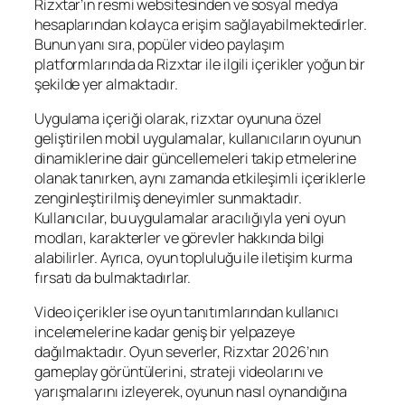
Rizxtar’ın resmi websitesinden ve sosyal medya
hesaplarından kolayca erişim sağlayabilmektedirler.
Bunun yanı sıra, popüler video paylaşım
platformlarında da Rizxtar ile ilgili içerikler yoğun bir
şekilde yer almaktadır.
Uygulama içeriği olarak, rizxtar oyununa özel
geliştirilen mobil uygulamalar, kullanıcıların oyunun
dinamiklerine dair güncellemeleri takip etmelerine
olanak tanırken, aynı zamanda etkileşimli içeriklerle
zenginleştirilmiş deneyimler sunmaktadır.
Kullanıcılar, bu uygulamalar aracılığıyla yeni oyun
modları, karakterler ve görevler hakkında bilgi
alabilirler. Ayrıca, oyun topluluğu ile iletişim kurma
fırsatı da bulmaktadırlar.
Video içerikler ise oyun tanıtımlarından kullanıcı
incelemelerine kadar geniş bir yelpazeye
dağılmaktadır. Oyun severler, Rizxtar 2026’nın
gameplay görüntülerini, strateji videolarını ve
yarışmalarını izleyerek, oyunun nasıl oynandığına