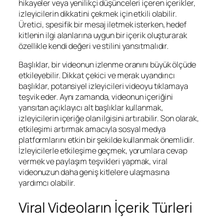
hikayeler veya yenilikçi düşünceleri içeren içerikler,
izleyicilerin dikkatini çekmek için etkili olabilir.
Üretici, spesifik bir mesaj iletmek isterken, hedef
kitlenin ilgi alanlarına uygun bir içerik oluşturarak
özellikle kendi değeri ve stilini yansıtmalıdır.
Başlıklar, bir videonun izlenme oranını büyük ölçüde
etkileyebilir. Dikkat çekici ve merak uyandırıcı
başlıklar, potansiyel izleyicileri videoyu tıklamaya
teşvik eder. Aynı zamanda, videonun içeriğini
yansıtan açıklayıcı alt başlıklar kullanmak,
izleyicilerin içeriğe olan ilgisini artırabilir. Son olarak,
etkileşimi artırmak amacıyla sosyal medya
platformlarını etkin bir şekilde kullanmak önemlidir.
İzleyicilerle etkileşime geçmek, yorumlara cevap
vermek ve paylaşım teşvikleri yapmak, viral
videonuzun daha geniş kitlelere ulaşmasına
yardımcı olabilir.
Viral Videoların İçerik Türleri