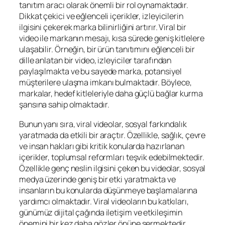
tanıtım aracı olarak önemli bir rol oynamaktadır.
Dikkat çekici ve eğlenceli içerikler, izleyicilerin
ilgisini çekerek marka bilinirliğini artırır. Viral bir
video ile markanın mesajı, kısa sürede geniş kitlelere
ulaşabilir. Örneğin, bir ürün tanıtımını eğlenceli bir
dille anlatan bir video, izleyiciler tarafından
paylaşılmakta ve bu sayede marka, potansiyel
müşterilere ulaşma imkanı bulmaktadır. Böylece,
markalar, hedef kitleleriyle daha güçlü bağlar kurma
şansına sahip olmaktadır.
Bunun yanı sıra, viral videolar, sosyal farkındalık
yaratmada da etkili bir araçtır. Özellikle, sağlık, çevre
ve insan hakları gibi kritik konularda hazırlanan
içerikler, toplumsal reformları teşvik edebilmektedir.
Özellikle genç neslin ilgisini çeken bu videolar, sosyal
medya üzerinde geniş bir etki yaratmakta ve
insanların bu konularda düşünmeye başlamalarına
yardımcı olmaktadır. Viral videoların bu katkıları,
günümüz dijital çağında iletişim ve etkileşimin
önemini bir kez daha gözler önüne sermektedir.