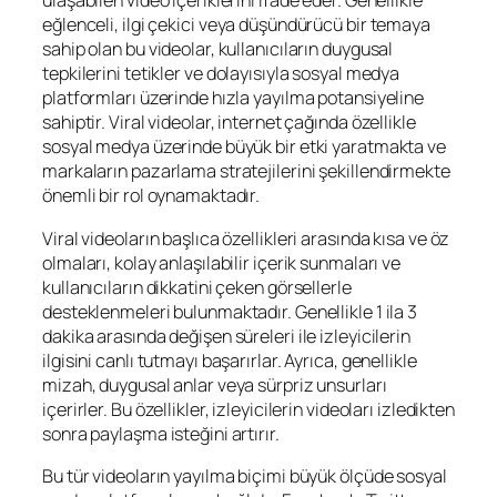
ulaşabilen video içeriklerini ifade eder. Genellikle
eğlenceli, ilgi çekici veya düşündürücü bir temaya
sahip olan bu videolar, kullanıcıların duygusal
tepkilerini tetikler ve dolayısıyla sosyal medya
platformları üzerinde hızla yayılma potansiyeline
sahiptir. Viral videolar, internet çağında özellikle
sosyal medya üzerinde büyük bir etki yaratmakta ve
markaların pazarlama stratejilerini şekillendirmekte
önemli bir rol oynamaktadır.
Viral videoların başlıca özellikleri arasında kısa ve öz
olmaları, kolay anlaşılabilir içerik sunmaları ve
kullanıcıların dikkatini çeken görsellerle
desteklenmeleri bulunmaktadır. Genellikle 1 ila 3
dakika arasında değişen süreleri ile izleyicilerin
ilgisini canlı tutmayı başarırlar. Ayrıca, genellikle
mizah, duygusal anlar veya sürpriz unsurları
içerirler. Bu özellikler, izleyicilerin videoları izledikten
sonra paylaşma isteğini artırır.
Bu tür videoların yayılma biçimi büyük ölçüde sosyal