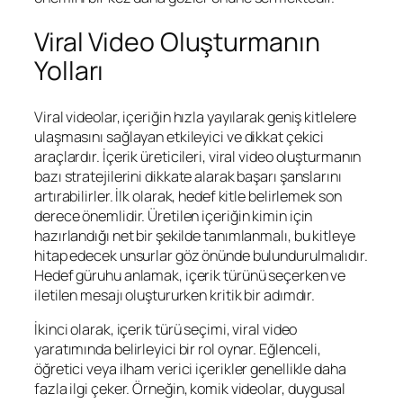
Viral Video Oluşturmanın
Yolları
Viral videolar, içeriğin hızla yayılarak geniş kitlelere
ulaşmasını sağlayan etkileyici ve dikkat çekici
araçlardır. İçerik üreticileri, viral video oluşturmanın
bazı stratejilerini dikkate alarak başarı şanslarını
artırabilirler. İlk olarak, hedef kitle belirlemek son
derece önemlidir. Üretilen içeriğin kimin için
hazırlandığı net bir şekilde tanımlanmalı, bu kitleye
hitap edecek unsurlar göz önünde bulundurulmalıdır.
Hedef güruhu anlamak, içerik türünü seçerken ve
iletilen mesajı oluştururken kritik bir adımdır.
İkinci olarak, içerik türü seçimi, viral video
yaratımında belirleyici bir rol oynar. Eğlenceli,
öğretici veya ilham verici içerikler genellikle daha
fazla ilgi çeker. Örneğin, komik videolar, duygusal