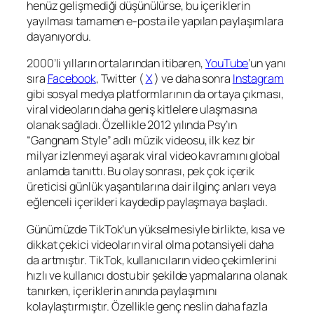
henüz gelişmediği düşünülürse, bu içeriklerin
yayılması tamamen e-posta ile yapılan paylaşımlara
dayanıyordu.
2000’li yılların ortalarından itibaren,
YouTube
‘un yanı
sıra
Facebook
, Twitter (
X
) ve daha sonra
Instagram
gibi sosyal medya platformlarının da ortaya çıkması,
viral videoların daha geniş kitlelere ulaşmasına
olanak sağladı. Özellikle 2012 yılında Psy’ın
“Gangnam Style” adlı müzik videosu, ilk kez bir
milyar izlenmeyi aşarak viral video kavramını global
anlamda tanıttı. Bu olay sonrası, pek çok içerik
üreticisi günlük yaşantılarına dair ilginç anları veya
eğlenceli içerikleri kaydedip paylaşmaya başladı.
Günümüzde TikTok’un yükselmesiyle birlikte, kısa ve
dikkat çekici videoların viral olma potansiyeli daha
da artmıştır. TikTok, kullanıcıların video çekimlerini
hızlı ve kullanıcı dostu bir şekilde yapmalarına olanak
tanırken, içeriklerin anında paylaşımını
kolaylaştırmıştır. Özellikle genç neslin daha fazla