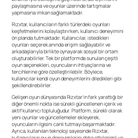
paylaşmasına ve oyunlar üzerinde tartışmalar
yapmasına imkan sağlamaktadır.
Rizxtar, kullanıcıların farklı türlerdeki oyunları
keşfetmelerini kolaylaştırırken, kullanıcı deneyimini
ön planda tutmaktadır. Kullanıcılar, istedikleri
oyunları seçerek anında erişim sağlayabilir ve
arkadaşlarıyla birlikte oynayarak sosyal bir ortam
oluşturabilirler. Tek bir platformda sunulan çeşitli
oyun seçenekleri, oyuncuların ihtiyaçlarına ve
tercihlerine göre özelleştirilebilir. Böylece,
kullanıcılar kendi oyun deneyimlerini diledikleri gibi
şekillendirebilirler.
Gelişen oyun dünyasında Rizxtar’ın fark yarattığı bir
diğer önemli nokta ise sürekli güncellenen içerik ve
aktif kullanıcı topluluğudur. Platform, sürekli olarak
yeni oyunlar ve güncellemeler ekleyerek,
oyuncuların ilgisini canlı tutmayı başarmaktadır.
Ayrıca, kullanılan teknoloji sayesinde Rizxtar,
kullanıcıların oyun deneyimlerini daha etkileşimli ve