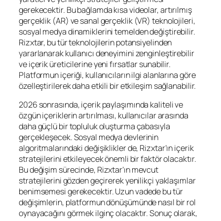
gerekecektir. Bu bağlamda kısa videolar, artırılmış
gerçeklik (AR) ve sanal gerçeklik (VR) teknolojileri,
sosyal medya dinamiklerini temelden değiştirebilir.
Rizxtar, bu tür teknolojilerin potansiyelinden
yararlanarak kullanıcı deneyimini zenginleştirebilir
ve içerik üreticilerine yeni fırsatlar sunabilir.
Platformun içeriği, kullanıcıların ilgi alanlarına göre
özelleştirilerek daha etkili bir etkileşim sağlanabilir.
2026 sonrasında, içerik paylaşımında kaliteli ve
özgün içeriklerin artırılması, kullanıcılar arasında
daha güçlü bir topluluk oluşturma çabasıyla
gerçekleşecek. Sosyal medya devlerinin
algoritmalarındaki değişiklikler de, Rizxtar’ın içerik
stratejilerini etkileyecek önemli bir faktör olacaktır.
Bu değişim sürecinde, Rizxtar’ın mevcut
stratejilerini gözden geçirerek yenilikçi yaklaşımlar
benimsemesi gerekecektir. Uzun vadede bu tür
değişimlerin, platformun dönüşümünde nasıl bir rol
oynayacağını görmek ilginç olacaktır. Sonuç olarak,