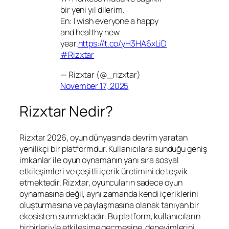
bir yeni yıl dilerim.
En: I wish everyone a happy
and healthy new
year.
https://t.co/yH3HA6xLiD
#Rizxtar
— Rizxtar (@_rizxtar)
November 17, 2025
Rizxtar Nedir?
Rizxtar 2026, oyun dünyasında devrim yaratan
yenilikçi bir platformdur. Kullanıcılara sunduğu geniş
imkanlar ile oyun oynamanın yanı sıra sosyal
etkileşimleri ve çeşitli içerik üretimini de teşvik
etmektedir. Rizxtar, oyuncuların sadece oyun
oynamasına değil, aynı zamanda kendi içeriklerini
oluşturmasına ve paylaşmasına olanak tanıyan bir
ekosistem sunmaktadır. Bu platform, kullanıcıların
birbirleriyle etkileşime geçmesine, deneyimlerini