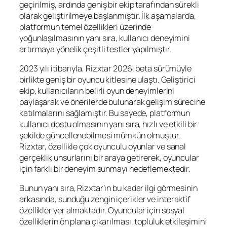
geçirilmiş, ardında geniş bir ekip tarafından sürekli
olarak geliştirilmeye başlanmıştır. İlk aşamalarda,
platformun temel özellikleri üzerinde
yoğunlaşılmasının yanı sıra, kullanıcı deneyimini
artırmaya yönelik çeşitli testler yapılmıştır.
2023 yılı itibarıyla, Rizxtar 2026, beta sürümüyle
birlikte geniş bir oyuncu kitlesine ulaştı. Geliştirici
ekip, kullanıcıların belirli oyun deneyimlerini
paylaşarak ve önerilerde bulunarak gelişim sürecine
katılmalarını sağlamıştır. Bu sayede, platformun
kullanıcı dostu olmasının yanı sıra, hızlı ve etkili bir
şekilde güncellenebilmesi mümkün olmuştur.
Rizxtar, özellikle çok oyunculu oyunlar ve sanal
gerçeklik unsurlarını bir araya getirerek, oyuncular
için farklı bir deneyim sunmayı hedeflemektedir.
Bunun yanı sıra, Rizxtar’ın bu kadar ilgi görmesinin
arkasında, sunduğu zengin içerikler ve interaktif
özellikler yer almaktadır. Oyuncular için sosyal
özelliklerin ön plana çıkarılması, topluluk etkileşimini