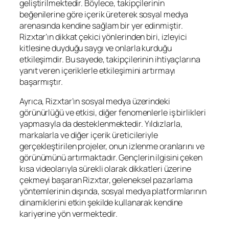
geliştirilmektedir. Böylece, takipçilerinin
beğenilerine göre içerik üreterek sosyal medya
arenasında kendine sağlam bir yer edinmiştir.
Rizxtar’ın dikkat çekici yönlerinden biri, izleyici
kitlesine duyduğu saygı ve onlarla kurduğu
etkileşimdir. Bu sayede, takipçilerinin ihtiyaçlarına
yanıt veren içeriklerle etkileşimini artırmayı
başarmıştır.
Ayrıca, Rizxtar’ın sosyal medya üzerindeki
görünürlüğü ve etkisi, diğer fenomenlerle iş birlikleri
yapmasıyla da desteklenmektedir. Yıldızlarla,
markalarla ve diğer içerik üreticileriyle
gerçekleştirilen projeler, onun izlenme oranlarını ve
görünümünü artırmaktadır. Gençlerin ilgisini çeken
kısa videolarıyla sürekli olarak dikkatleri üzerine
çekmeyi başaran Rizxtar, geleneksel pazarlama
yöntemlerinin dışında, sosyal medya platformlarının
dinamiklerini etkin şekilde kullanarak kendine
kariyerine yön vermektedir.