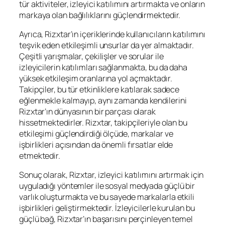
tür aktiviteler, izleyici katılımını artırmakta ve onların
markaya olan bağlılıklarını güçlendirmektedir.
Ayrıca, Rizxtar’ın içeriklerinde kullanıcıların katılımını
teşvik eden etkileşimli unsurlar da yer almaktadır.
Çeşitli yarışmalar, çekilişler ve sorular ile
izleyicilerin katılımları sağlanmakta, bu da daha
yüksek etkileşim oranlarına yol açmaktadır.
Takipçiler, bu tür etkinliklere katılarak sadece
eğlenmekle kalmayıp, aynı zamanda kendilerini
Rizxtar’ın dünyasının bir parçası olarak
hissetmektedirler. Rizxtar, takipçileriyle olan bu
etkileşimi güçlendirdiği ölçüde, markalar ve
işbirlikleri açısından da önemli fırsatlar elde
etmektedir.
Sonuç olarak, Rizxtar, izleyici katılımını artırmak için
uyguladığı yöntemler ile sosyal medyada güçlü bir
varlık oluşturmakta ve bu sayede markalarla etkili
işbirlikleri geliştirmektedir. İzleyicilerle kurulan bu
güçlü bağ, Rizxtar’ın başarısını perçinleyen temel