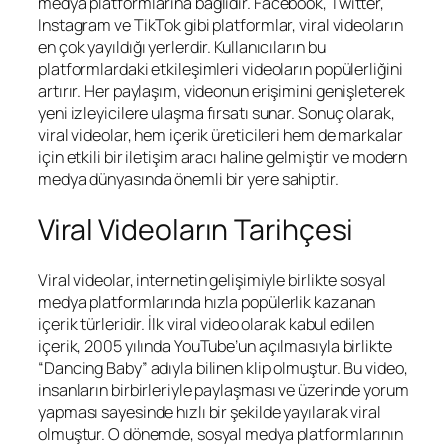
medya platformlarına bağlıdır. Facebook, Twitter,
Instagram ve TikTok gibi platformlar, viral videoların
en çok yayıldığı yerlerdir. Kullanıcıların bu
platformlardaki etkileşimleri videoların popülerliğini
artırır. Her paylaşım, videonun erişimini genişleterek
yeni izleyicilere ulaşma fırsatı sunar. Sonuç olarak,
viral videolar, hem içerik üreticileri hem de markalar
için etkili bir iletişim aracı haline gelmiştir ve modern
medya dünyasında önemli bir yere sahiptir.
Viral Videoların Tarihçesi
Viral videolar, internetin gelişimiyle birlikte sosyal
medya platformlarında hızla popülerlik kazanan
içerik türleridir. İlk viral video olarak kabul edilen
içerik, 2005 yılında YouTube’un açılmasıyla birlikte
“Dancing Baby” adıyla bilinen klip olmuştur. Bu video,
insanların birbirleriyle paylaşması ve üzerinde yorum
yapması sayesinde hızlı bir şekilde yayılarak viral
olmuştur. O dönemde, sosyal medya platformlarının