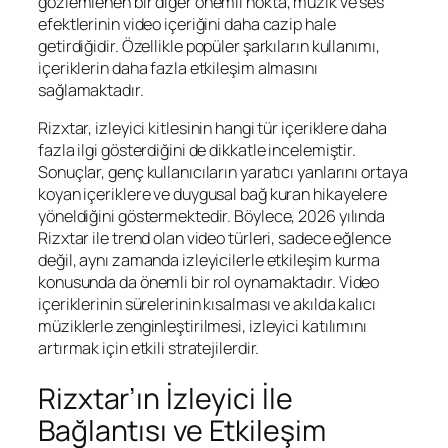
gözlemlenen bir diğer önemli nokta, müzik ve ses
efektlerinin video içeriğini daha cazip hale
getirdiğidir. Özellikle popüler şarkıların kullanımı,
içeriklerin daha fazla etkileşim almasını
sağlamaktadır.
Rizxtar, izleyici kitlesinin hangi tür içeriklere daha
fazla ilgi gösterdiğini de dikkatle incelemiştir.
Sonuçlar, genç kullanıcıların yaratıcı yanlarını ortaya
koyan içeriklere ve duygusal bağ kuran hikayelere
yöneldiğini göstermektedir. Böylece, 2026 yılında
Rizxtar ile trend olan video türleri, sadece eğlence
değil, aynı zamanda izleyicilerle etkileşim kurma
konusunda da önemli bir rol oynamaktadır. Video
içeriklerinin sürelerinin kısalması ve akılda kalıcı
müziklerle zenginleştirilmesi, izleyici katılımını
artırmak için etkili stratejilerdir.
Rizxtar’ın İzleyici İle
Bağlantısı ve Etkileşim