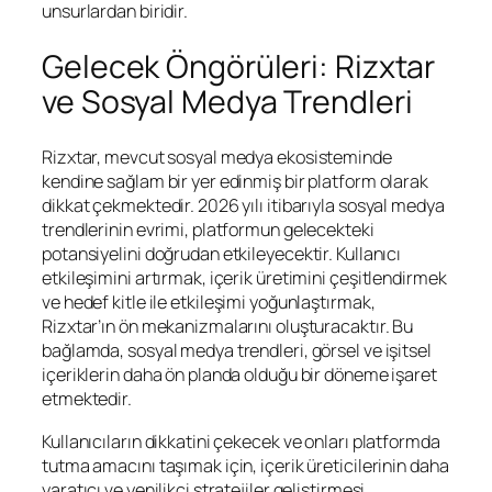
unsurlardan biridir.
Gelecek Öngörüleri: Rizxtar
ve Sosyal Medya Trendleri
Rizxtar, mevcut sosyal medya ekosisteminde
kendine sağlam bir yer edinmiş bir platform olarak
dikkat çekmektedir. 2026 yılı itibarıyla sosyal medya
trendlerinin evrimi, platformun gelecekteki
potansiyelini doğrudan etkileyecektir. Kullanıcı
etkileşimini artırmak, içerik üretimini çeşitlendirmek
ve hedef kitle ile etkileşimi yoğunlaştırmak,
Rizxtar’ın ön mekanizmalarını oluşturacaktır. Bu
bağlamda, sosyal medya trendleri, görsel ve işitsel
içeriklerin daha ön planda olduğu bir döneme işaret
etmektedir.
Kullanıcıların dikkatini çekecek ve onları platformda
tutma amacını taşımak için, içerik üreticilerinin daha
yaratıcı ve yenilikçi stratejiler geliştirmesi