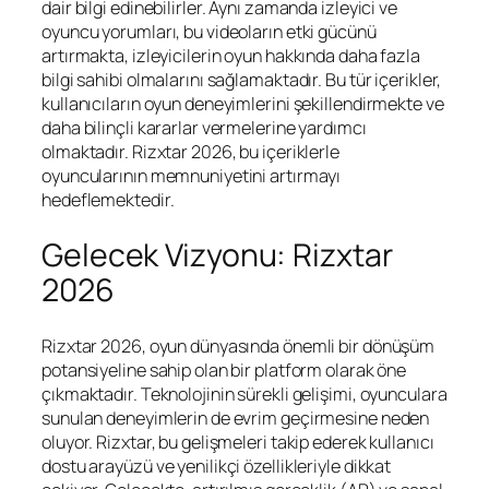
dair bilgi edinebilirler. Aynı zamanda izleyici ve
oyuncu yorumları, bu videoların etki gücünü
artırmakta, izleyicilerin oyun hakkında daha fazla
bilgi sahibi olmalarını sağlamaktadır. Bu tür içerikler,
kullanıcıların oyun deneyimlerini şekillendirmekte ve
daha bilinçli kararlar vermelerine yardımcı
olmaktadır. Rizxtar 2026, bu içeriklerle
oyuncularının memnuniyetini artırmayı
hedeflemektedir.
Gelecek Vizyonu: Rizxtar
2026
Rizxtar 2026, oyun dünyasında önemli bir dönüşüm
potansiyeline sahip olan bir platform olarak öne
çıkmaktadır. Teknolojinin sürekli gelişimi, oyunculara
sunulan deneyimlerin de evrim geçirmesine neden
oluyor. Rizxtar, bu gelişmeleri takip ederek kullanıcı
dostu arayüzü ve yenilikçi özellikleriyle dikkat