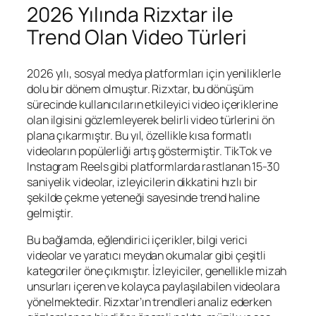
2026 Yılında Rizxtar ile
Trend Olan Video Türleri
2026 yılı, sosyal medya platformları için yeniliklerle
dolu bir dönem olmuştur. Rizxtar, bu dönüşüm
sürecinde kullanıcıların etkileyici video içeriklerine
olan ilgisini gözlemleyerek belirli video türlerini ön
plana çıkarmıştır. Bu yıl, özellikle kısa formatlı
videoların popülerliği artış göstermiştir. TikTok ve
Instagram Reels gibi platformlarda rastlanan 15-30
saniyelik videolar, izleyicilerin dikkatini hızlı bir
şekilde çekme yeteneği sayesinde trend haline
gelmiştir.
Bu bağlamda, eğlendirici içerikler, bilgi verici
videolar ve yaratıcı meydan okumalar gibi çeşitli
kategoriler öne çıkmıştır. İzleyiciler, genellikle mizah
unsurları içeren ve kolayca paylaşılabilen videolara
yönelmektedir. Rizxtar’ın trendleri analiz ederken