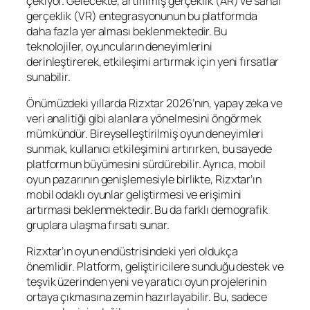
çekiyor. Gelecekte, artırılmış gerçeklik (AR) ve sanal
gerçeklik (VR) entegrasyonunun bu platformda
daha fazla yer alması beklenmektedir. Bu
teknolojiler, oyuncuların deneyimlerini
derinleştirerek, etkileşimi artırmak için yeni fırsatlar
sunabilir.
Önümüzdeki yıllarda Rizxtar 2026’nın, yapay zeka ve
veri analitiği gibi alanlara yönelmesini öngörmek
mümkündür. Bireyselleştirilmiş oyun deneyimleri
sunmak, kullanıcı etkileşimini artırırken, bu sayede
platformun büyümesini sürdürebilir. Ayrıca, mobil
oyun pazarının genişlemesiyle birlikte, Rizxtar’ın
mobil odaklı oyunlar geliştirmesi ve erişimini
artırması beklenmektedir. Bu da farklı demografik
gruplara ulaşma fırsatı sunar.
Rizxtar’ın oyun endüstrisindeki yeri oldukça
önemlidir. Platform, geliştiricilere sunduğu destek ve
teşvik üzerinden yeni ve yaratıcı oyun projelerinin
ortaya çıkmasına zemin hazırlayabilir. Bu, sadece