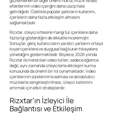
gözlemlenen bir diğer önemli nokta, müzik ve ses
efektlerinin video içeriğini daha cazip hale
getirdiğidir. Özellikle popüler şarkıların kullanımı,
içeriklerin daha fazla etkileşim almasını
sağlamaktadır.
Rizxtar, izleyici kitlesinin hangi tür içeriklere daha
fazla ilgi gösterdiğini de dikkatle incelemiştir.
Sonuçlar, genç kullanıcıların yaratıcı yanlarını ortaya
koyan içeriklere ve duygusal bağ kuran hikayelere
yöneldiğini göstermektedir. Böylece, 2026 yılında
Rizxtar ile trend olan video türleri, sadece eğlence
değil, aynı zamanda izleyicilerle etkileşim kurma
konusunda da önemli bir rol oynamaktadır. Video
içeriklerinin sürelerinin kısalması ve akılda kalıcı
müziklerle zenginleştirilmesi, izleyici katılımını
artırmak için etkili stratejilerdir.
Rizxtar’ın İzleyici İle
Bağlantısı ve Etkileşim