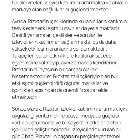
tür aktiviteler, izleyici katılımını artırmakta ve onların
markaya olan bağlılıklarını güçlendirmektedir.
Ayrıca, Rizxtar’ın içeriklerinde kullanıcıların katılımını
teşvik eden etkileşimli unsurlar da yer almaktadır.
Çeşitli yarışmalar, çekilişler ve sorular ile
izleyicilerin katılımları sağlanmakta, bu da daha
yüksek etkileşim oranlarına yol açmaktadır.
Takipçiler, bu tür etkinliklere katılarak sadece
eğlenmekle kalmayıp, aynı zamanda kendilerini
Rizxtar’ın dünyasının bir parçası olarak
hissetmektedirler. Rizxtar, takipçileriyle olan bu
etkileşimi güçlendirdiği ölçüde, markalar ve
işbirlikleri açısından da önemli fırsatlar elde
etmektedir.
Sonuç olarak, Rizxtar, izleyici katılımını artırmak için
uyguladığı yöntemler ile sosyal medyada güçlü bir
varlık oluşturmakta ve bu sayede markalarla etkili
işbirlikleri geliştirmektedir. İzleyicilerle kurulan bu
güçlü bağ, Rizxtar’ın başarısını perçinleyen temel