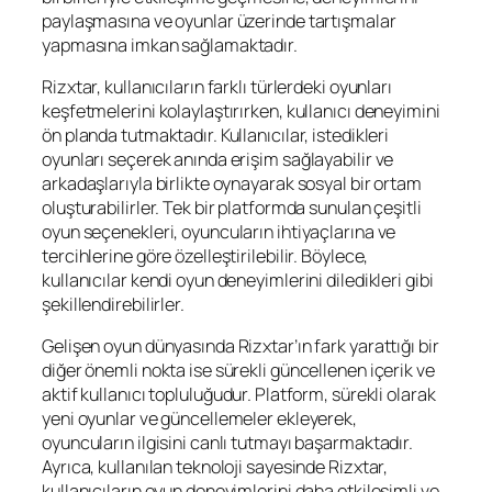
paylaşmasına ve oyunlar üzerinde tartışmalar
yapmasına imkan sağlamaktadır.
Rizxtar, kullanıcıların farklı türlerdeki oyunları
keşfetmelerini kolaylaştırırken, kullanıcı deneyimini
ön planda tutmaktadır. Kullanıcılar, istedikleri
oyunları seçerek anında erişim sağlayabilir ve
arkadaşlarıyla birlikte oynayarak sosyal bir ortam
oluşturabilirler. Tek bir platformda sunulan çeşitli
oyun seçenekleri, oyuncuların ihtiyaçlarına ve
tercihlerine göre özelleştirilebilir. Böylece,
kullanıcılar kendi oyun deneyimlerini diledikleri gibi
şekillendirebilirler.
Gelişen oyun dünyasında Rizxtar’ın fark yarattığı bir
diğer önemli nokta ise sürekli güncellenen içerik ve
aktif kullanıcı topluluğudur. Platform, sürekli olarak
yeni oyunlar ve güncellemeler ekleyerek,
oyuncuların ilgisini canlı tutmayı başarmaktadır.
Ayrıca, kullanılan teknoloji sayesinde Rizxtar,
kullanıcıların oyun deneyimlerini daha etkileşimli ve