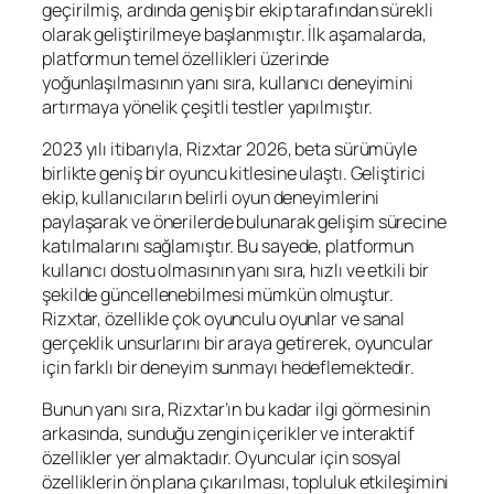
geçirilmiş, ardında geniş bir ekip tarafından sürekli
olarak geliştirilmeye başlanmıştır. İlk aşamalarda,
platformun temel özellikleri üzerinde
yoğunlaşılmasının yanı sıra, kullanıcı deneyimini
artırmaya yönelik çeşitli testler yapılmıştır.
2023 yılı itibarıyla, Rizxtar 2026, beta sürümüyle
birlikte geniş bir oyuncu kitlesine ulaştı. Geliştirici
ekip, kullanıcıların belirli oyun deneyimlerini
paylaşarak ve önerilerde bulunarak gelişim sürecine
katılmalarını sağlamıştır. Bu sayede, platformun
kullanıcı dostu olmasının yanı sıra, hızlı ve etkili bir
şekilde güncellenebilmesi mümkün olmuştur.
Rizxtar, özellikle çok oyunculu oyunlar ve sanal
gerçeklik unsurlarını bir araya getirerek, oyuncular
için farklı bir deneyim sunmayı hedeflemektedir.
Bunun yanı sıra, Rizxtar’ın bu kadar ilgi görmesinin
arkasında, sunduğu zengin içerikler ve interaktif
özellikler yer almaktadır. Oyuncular için sosyal
özelliklerin ön plana çıkarılması, topluluk etkileşimini