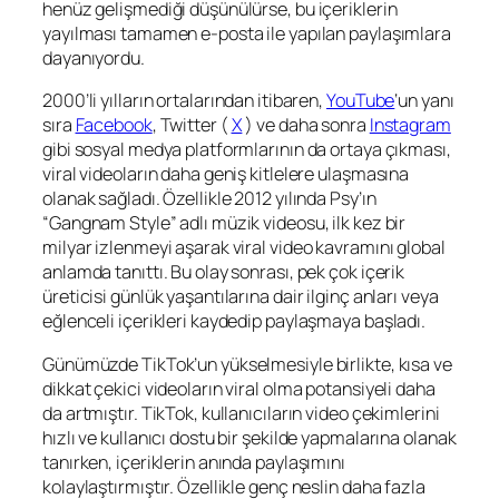
henüz gelişmediği düşünülürse, bu içeriklerin
yayılması tamamen e-posta ile yapılan paylaşımlara
dayanıyordu.
2000’li yılların ortalarından itibaren,
YouTube
‘un yanı
sıra
Facebook
, Twitter (
X
) ve daha sonra
Instagram
gibi sosyal medya platformlarının da ortaya çıkması,
viral videoların daha geniş kitlelere ulaşmasına
olanak sağladı. Özellikle 2012 yılında Psy’ın
“Gangnam Style” adlı müzik videosu, ilk kez bir
milyar izlenmeyi aşarak viral video kavramını global
anlamda tanıttı. Bu olay sonrası, pek çok içerik
üreticisi günlük yaşantılarına dair ilginç anları veya
eğlenceli içerikleri kaydedip paylaşmaya başladı.
Günümüzde TikTok’un yükselmesiyle birlikte, kısa ve
dikkat çekici videoların viral olma potansiyeli daha
da artmıştır. TikTok, kullanıcıların video çekimlerini
hızlı ve kullanıcı dostu bir şekilde yapmalarına olanak
tanırken, içeriklerin anında paylaşımını
kolaylaştırmıştır. Özellikle genç neslin daha fazla