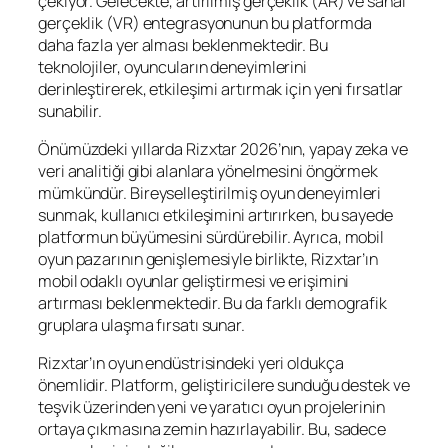
çekiyor. Gelecekte, artırılmış gerçeklik (AR) ve sanal
gerçeklik (VR) entegrasyonunun bu platformda
daha fazla yer alması beklenmektedir. Bu
teknolojiler, oyuncuların deneyimlerini
derinleştirerek, etkileşimi artırmak için yeni fırsatlar
sunabilir.
Önümüzdeki yıllarda Rizxtar 2026’nın, yapay zeka ve
veri analitiği gibi alanlara yönelmesini öngörmek
mümkündür. Bireyselleştirilmiş oyun deneyimleri
sunmak, kullanıcı etkileşimini artırırken, bu sayede
platformun büyümesini sürdürebilir. Ayrıca, mobil
oyun pazarının genişlemesiyle birlikte, Rizxtar’ın
mobil odaklı oyunlar geliştirmesi ve erişimini
artırması beklenmektedir. Bu da farklı demografik
gruplara ulaşma fırsatı sunar.
Rizxtar’ın oyun endüstrisindeki yeri oldukça
önemlidir. Platform, geliştiricilere sunduğu destek ve
teşvik üzerinden yeni ve yaratıcı oyun projelerinin
ortaya çıkmasına zemin hazırlayabilir. Bu, sadece