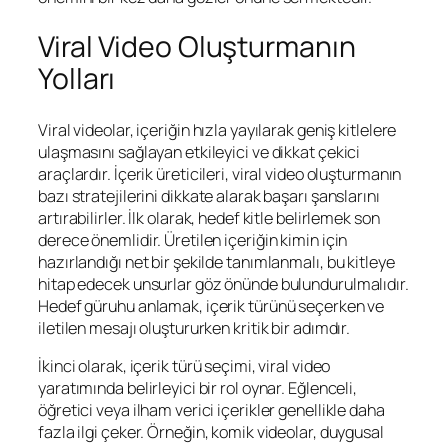
Viral Video Oluşturmanın
Yolları
Viral videolar, içeriğin hızla yayılarak geniş kitlelere
ulaşmasını sağlayan etkileyici ve dikkat çekici
araçlardır. İçerik üreticileri, viral video oluşturmanın
bazı stratejilerini dikkate alarak başarı şanslarını
artırabilirler. İlk olarak, hedef kitle belirlemek son
derece önemlidir. Üretilen içeriğin kimin için
hazırlandığı net bir şekilde tanımlanmalı, bu kitleye
hitap edecek unsurlar göz önünde bulundurulmalıdır.
Hedef güruhu anlamak, içerik türünü seçerken ve
iletilen mesajı oluştururken kritik bir adımdır.
İkinci olarak, içerik türü seçimi, viral video
yaratımında belirleyici bir rol oynar. Eğlenceli,
öğretici veya ilham verici içerikler genellikle daha
fazla ilgi çeker. Örneğin, komik videolar, duygusal