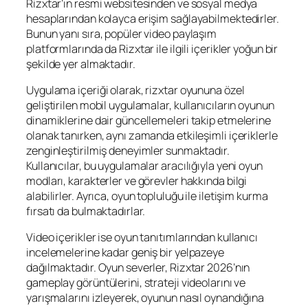
Rizxtar’ın resmi websitesinden ve sosyal medya
hesaplarından kolayca erişim sağlayabilmektedirler.
Bunun yanı sıra, popüler video paylaşım
platformlarında da Rizxtar ile ilgili içerikler yoğun bir
şekilde yer almaktadır.
Uygulama içeriği olarak, rizxtar oyununa özel
geliştirilen mobil uygulamalar, kullanıcıların oyunun
dinamiklerine dair güncellemeleri takip etmelerine
olanak tanırken, aynı zamanda etkileşimli içeriklerle
zenginleştirilmiş deneyimler sunmaktadır.
Kullanıcılar, bu uygulamalar aracılığıyla yeni oyun
modları, karakterler ve görevler hakkında bilgi
alabilirler. Ayrıca, oyun topluluğu ile iletişim kurma
fırsatı da bulmaktadırlar.
Video içerikler ise oyun tanıtımlarından kullanıcı
incelemelerine kadar geniş bir yelpazeye
dağılmaktadır. Oyun severler, Rizxtar 2026’nın
gameplay görüntülerini, strateji videolarını ve
yarışmalarını izleyerek, oyunun nasıl oynandığına