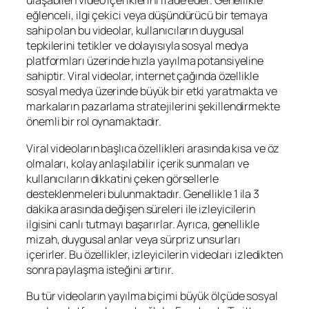
ulaşabilen video içeriklerini ifade eder. Genellikle
eğlenceli, ilgi çekici veya düşündürücü bir temaya
sahip olan bu videolar, kullanıcıların duygusal
tepkilerini tetikler ve dolayısıyla sosyal medya
platformları üzerinde hızla yayılma potansiyeline
sahiptir. Viral videolar, internet çağında özellikle
sosyal medya üzerinde büyük bir etki yaratmakta ve
markaların pazarlama stratejilerini şekillendirmekte
önemli bir rol oynamaktadır.
Viral videoların başlıca özellikleri arasında kısa ve öz
olmaları, kolay anlaşılabilir içerik sunmaları ve
kullanıcıların dikkatini çeken görsellerle
desteklenmeleri bulunmaktadır. Genellikle 1 ila 3
dakika arasında değişen süreleri ile izleyicilerin
ilgisini canlı tutmayı başarırlar. Ayrıca, genellikle
mizah, duygusal anlar veya sürpriz unsurları
içerirler. Bu özellikler, izleyicilerin videoları izledikten
sonra paylaşma isteğini artırır.
Bu tür videoların yayılma biçimi büyük ölçüde sosyal