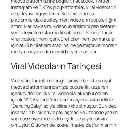
medya platformlarına bağlıdır. Facebook, Twitter,
Instagram ve TikTok gibi platformlar, viral videoların
en çok yayıldığı yerlerdir. Kullanıcıların bu
platformlardaki etkileşimleri videoların popülerliğini
artırır. Her paylaşım, videonun erişimini genişleterek
yeni izleyicilere ulaşma fırsatı sunar. Sonuç olarak,
viral videolar, hem içerik üreticileri hem de markalar
için etkili bir iletişim aracı haline gelmiştir ve modern
medya dünyasında önemli bir yere sahiptir.
Viral Videoların Tarihçesi
Viral videolar, internetin gelişimiyle birlikte sosyal
medya platformlarında hızla popülerlik kazanan
içerik türleridir. İlk viral video olarak kabul edilen
içerik, 2005 yılında YouTube’un açılmasıyla birlikte
“Dancing Baby” adıyla bilinen klip olmuştur. Bu video,
insanların birbirleriyle paylaşması ve üzerinde yorum
yapması sayesinde hızlı bir şekilde yayılarak viral
olmuştur. O dönemde, sosyal medya platformlarının