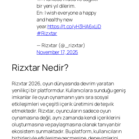
bir yeni yıl dilerim.
En: I wish everyone a happy
and healthy new
year.
https://t.co/yH3HA6xLiD
#Rizxtar
— Rizxtar (@_rizxtar)
November 17, 2025
Rizxtar Nedir?
Rizxtar 2026, oyun dünyasında devrim yaratan
yenilikçi bir platformdur. Kullanıcılara sunduğu geniş
imkanlar ile oyun oynamanın yanı sıra sosyal
etkileşimleri ve çeşitli içerik üretimini de teşvik
etmektedir. Rizxtar, oyuncuların sadece oyun
oynamasına değil, aynı zamanda kendi içeriklerini
oluşturmasına ve paylaşmasına olanak tanıyan bir
ekosistem sunmaktadır. Bu platform, kullanıcıların
birbirleriyle etkileşime geçmesine, deneyimlerini