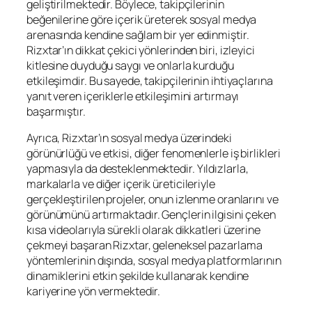
geliştirilmektedir. Böylece, takipçilerinin
beğenilerine göre içerik üreterek sosyal medya
arenasında kendine sağlam bir yer edinmiştir.
Rizxtar’ın dikkat çekici yönlerinden biri, izleyici
kitlesine duyduğu saygı ve onlarla kurduğu
etkileşimdir. Bu sayede, takipçilerinin ihtiyaçlarına
yanıt veren içeriklerle etkileşimini artırmayı
başarmıştır.
Ayrıca, Rizxtar’ın sosyal medya üzerindeki
görünürlüğü ve etkisi, diğer fenomenlerle iş birlikleri
yapmasıyla da desteklenmektedir. Yıldızlarla,
markalarla ve diğer içerik üreticileriyle
gerçekleştirilen projeler, onun izlenme oranlarını ve
görünümünü artırmaktadır. Gençlerin ilgisini çeken
kısa videolarıyla sürekli olarak dikkatleri üzerine
çekmeyi başaran Rizxtar, geleneksel pazarlama
yöntemlerinin dışında, sosyal medya platformlarının
dinamiklerini etkin şekilde kullanarak kendine
kariyerine yön vermektedir.