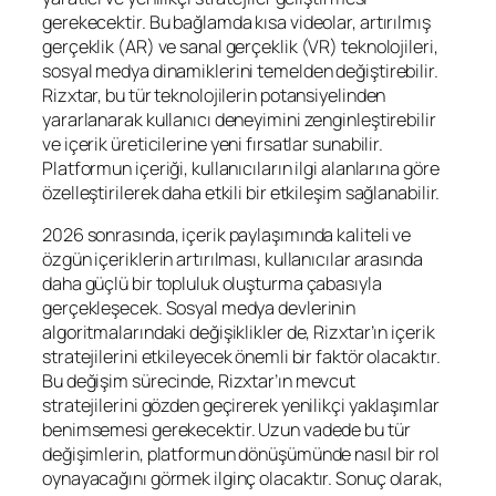
gerekecektir. Bu bağlamda kısa videolar, artırılmış
gerçeklik (AR) ve sanal gerçeklik (VR) teknolojileri,
sosyal medya dinamiklerini temelden değiştirebilir.
Rizxtar, bu tür teknolojilerin potansiyelinden
yararlanarak kullanıcı deneyimini zenginleştirebilir
ve içerik üreticilerine yeni fırsatlar sunabilir.
Platformun içeriği, kullanıcıların ilgi alanlarına göre
özelleştirilerek daha etkili bir etkileşim sağlanabilir.
2026 sonrasında, içerik paylaşımında kaliteli ve
özgün içeriklerin artırılması, kullanıcılar arasında
daha güçlü bir topluluk oluşturma çabasıyla
gerçekleşecek. Sosyal medya devlerinin
algoritmalarındaki değişiklikler de, Rizxtar’ın içerik
stratejilerini etkileyecek önemli bir faktör olacaktır.
Bu değişim sürecinde, Rizxtar’ın mevcut
stratejilerini gözden geçirerek yenilikçi yaklaşımlar
benimsemesi gerekecektir. Uzun vadede bu tür
değişimlerin, platformun dönüşümünde nasıl bir rol
oynayacağını görmek ilginç olacaktır. Sonuç olarak,