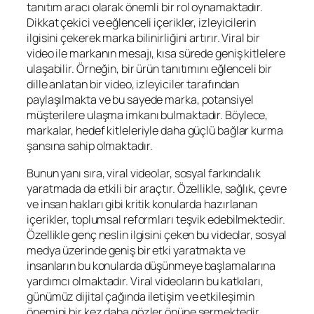
tanıtım aracı olarak önemli bir rol oynamaktadır.
Dikkat çekici ve eğlenceli içerikler, izleyicilerin
ilgisini çekerek marka bilinirliğini artırır. Viral bir
video ile markanın mesajı, kısa sürede geniş kitlelere
ulaşabilir. Örneğin, bir ürün tanıtımını eğlenceli bir
dille anlatan bir video, izleyiciler tarafından
paylaşılmakta ve bu sayede marka, potansiyel
müşterilere ulaşma imkanı bulmaktadır. Böylece,
markalar, hedef kitleleriyle daha güçlü bağlar kurma
şansına sahip olmaktadır.
Bunun yanı sıra, viral videolar, sosyal farkındalık
yaratmada da etkili bir araçtır. Özellikle, sağlık, çevre
ve insan hakları gibi kritik konularda hazırlanan
içerikler, toplumsal reformları teşvik edebilmektedir.
Özellikle genç neslin ilgisini çeken bu videolar, sosyal
medya üzerinde geniş bir etki yaratmakta ve
insanların bu konularda düşünmeye başlamalarına
yardımcı olmaktadır. Viral videoların bu katkıları,
günümüz dijital çağında iletişim ve etkileşimin
önemini bir kez daha gözler önüne sermektedir.