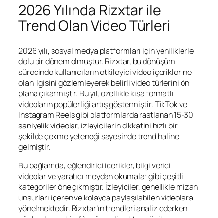
2026 Yılında Rizxtar ile
Trend Olan Video Türleri
2026 yılı, sosyal medya platformları için yeniliklerle
dolu bir dönem olmuştur. Rizxtar, bu dönüşüm
sürecinde kullanıcıların etkileyici video içeriklerine
olan ilgisini gözlemleyerek belirli video türlerini ön
plana çıkarmıştır. Bu yıl, özellikle kısa formatlı
videoların popülerliği artış göstermiştir. TikTok ve
Instagram Reels gibi platformlarda rastlanan 15-30
saniyelik videolar, izleyicilerin dikkatini hızlı bir
şekilde çekme yeteneği sayesinde trend haline
gelmiştir.
Bu bağlamda, eğlendirici içerikler, bilgi verici
videolar ve yaratıcı meydan okumalar gibi çeşitli
kategoriler öne çıkmıştır. İzleyiciler, genellikle mizah
unsurları içeren ve kolayca paylaşılabilen videolara
yönelmektedir. Rizxtar’ın trendleri analiz ederken