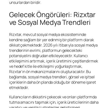
unsurlardan biridir.
Gelecek Öngörüleri: Rizxtar
ve Sosyal Medya Trendleri
Rizxtar, mevcut sosyal medya ekosisteminde
kendine sağlam bir yer edinmiş bir platform olarak
dikkat çekmektedir. 2026 yılı itibarıyla sosyal medya
trendlerinin evrimi, platformun gelecekteki
potansiyelini doğrudan etkileyecektir. Kullanıcı
etkileşimini artırmak, içerik üretimini çeşitlendirmek
ve hedef kitle ile etkileşimi yoğunlaştırmak,
Rizxtar’ın ön mekanizmalarını oluşturacaktır. Bu
bağlamda, sosyal medya trendleri, görsel ve işitsel
içeriklerin daha ön planda olduğu bir döneme işaret
etmektedir.
Kullanıcıların dikkatini çekecek ve onları platformda
tutma amacını taşımak için, içerik üreticilerinin daha
yaratıcı ve yenilikçi stratejiler geliştirmesi