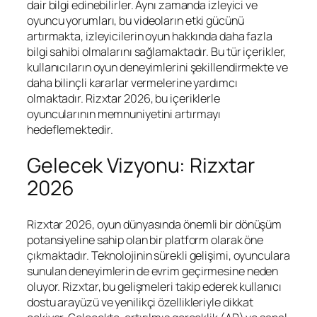
dair bilgi edinebilirler. Aynı zamanda izleyici ve
oyuncu yorumları, bu videoların etki gücünü
artırmakta, izleyicilerin oyun hakkında daha fazla
bilgi sahibi olmalarını sağlamaktadır. Bu tür içerikler,
kullanıcıların oyun deneyimlerini şekillendirmekte ve
daha bilinçli kararlar vermelerine yardımcı
olmaktadır. Rizxtar 2026, bu içeriklerle
oyuncularının memnuniyetini artırmayı
hedeflemektedir.
Gelecek Vizyonu: Rizxtar
2026
Rizxtar 2026, oyun dünyasında önemli bir dönüşüm
potansiyeline sahip olan bir platform olarak öne
çıkmaktadır. Teknolojinin sürekli gelişimi, oyunculara
sunulan deneyimlerin de evrim geçirmesine neden
oluyor. Rizxtar, bu gelişmeleri takip ederek kullanıcı
dostu arayüzü ve yenilikçi özellikleriyle dikkat