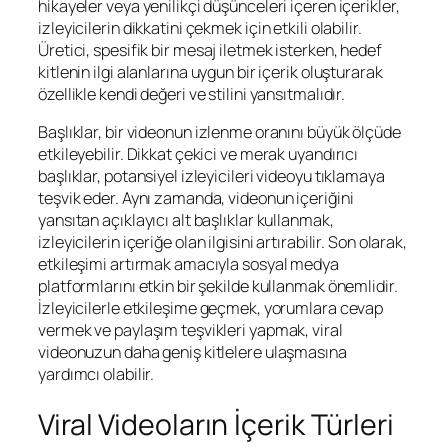
hikayeler veya yenilikçi düşünceleri içeren içerikler,
izleyicilerin dikkatini çekmek için etkili olabilir.
Üretici, spesifik bir mesaj iletmek isterken, hedef
kitlenin ilgi alanlarına uygun bir içerik oluşturarak
özellikle kendi değeri ve stilini yansıtmalıdır.
Başlıklar, bir videonun izlenme oranını büyük ölçüde
etkileyebilir. Dikkat çekici ve merak uyandırıcı
başlıklar, potansiyel izleyicileri videoyu tıklamaya
teşvik eder. Aynı zamanda, videonun içeriğini
yansıtan açıklayıcı alt başlıklar kullanmak,
izleyicilerin içeriğe olan ilgisini artırabilir. Son olarak,
etkileşimi artırmak amacıyla sosyal medya
platformlarını etkin bir şekilde kullanmak önemlidir.
İzleyicilerle etkileşime geçmek, yorumlara cevap
vermek ve paylaşım teşvikleri yapmak, viral
videonuzun daha geniş kitlelere ulaşmasına
yardımcı olabilir.
Viral Videoların İçerik Türleri