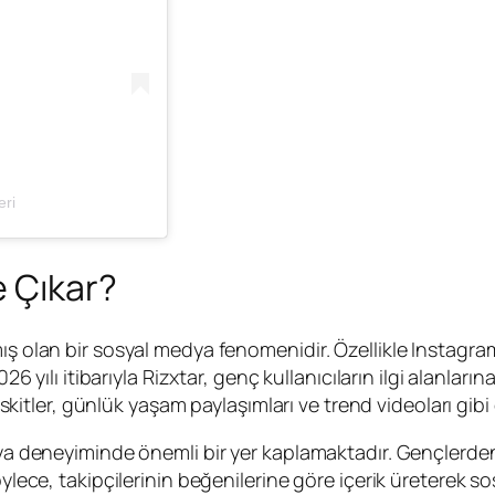
eri
e Çıkar?
ış olan bir sosyal medya fenomenidir. Özellikle Instagra
26 yılı itibarıyla Rizxtar, genç kullanıcıların ilgi alanların
li skitler, günlük yaşam paylaşımları ve trend videoları gi
dya deneyiminde önemli bir yer kaplamaktadır. Gençlerden g
Böylece, takipçilerinin beğenilerine göre içerik üreterek