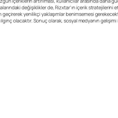
zgün içeriklerin artırılması, kullanıcılar arasında daha g
ındaki değişiklikler de, Rizxtar’ın içerik stratejilerini 
en geçirerek yenilikçi yaklaşımlar benimsemesi gerekecek
inç olacaktır. Sonuç olarak, sosyal medyanın gelişimi ile