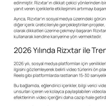
edinmiştir. Rizxtar’ın dikkat çekici yönlerinden bi
yanıt veren içeriklerle etkileşimini artırmayı başarm
Ayrıca, Rizxtar’ın sosyal medya üzerindeki görünür
diğer içerik üreticileriyle gerçekleştirilen projel
olarak dikkatleri üzerine çekmeyi başaran Rizxta
kullanarak kendine kariyerine yön vermektedir.
2026 Yılında Rizxtar ile Tre
2026 yılı, sosyal medya platformları için yenilikl
ilgisini gözlemleyerek belirli video türlerini ön pl
Reels gibi platformlarda rastlanan 15-30 saniyelik 
Bu bağlamda, eğlendirici içerikler, bilgi verici vid
unsurları içeren ve kolayca paylaşılabilen videol
efektlerinin video içeriğini daha cazip hale getird