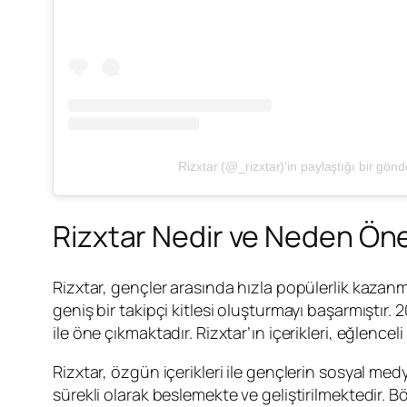
Rizxtar (@_rizxtar)'in paylaştığı bir gönd
Rizxtar Nedir ve Neden Ön
Rizxtar, gençler arasında hızla popülerlik kazanm
geniş bir takipçi kitlesi oluşturmayı başarmıştır. 20
ile öne çıkmaktadır. Rizxtar’ın içerikleri, eğlence
Rizxtar, özgün içerikleri ile gençlerin sosyal me
sürekli olarak beslemekte ve geliştirilmektedir. 