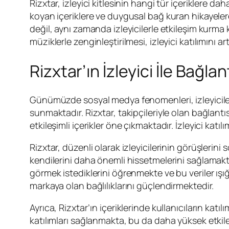
Rizxtar, izleyici kitlesinin hangi tür içeriklere da
koyan içeriklere ve duygusal bağ kuran hikayelere
değil, aynı zamanda izleyicilerle etkileşim kurma 
müziklerle zenginleştirilmesi, izleyici katılımını artı
Rizxtar’ın İzleyici İle Bağla
Günümüzde sosyal medya fenomenleri, izleyicileriy
sunmaktadır. Rizxtar, takipçileriyle olan bağlantıs
etkileşimli içerikler öne çıkmaktadır. İzleyici katılı
Rizxtar, düzenli olarak izleyicilerinin görüşlerin
kendilerini daha önemli hissetmelerini sağlamakta
görmek istediklerini öğrenmekte ve bu veriler ışığın
markaya olan bağlılıklarını güçlendirmektedir.
Ayrıca, Rizxtar’ın içeriklerinde kullanıcıların katılı
katılımları sağlanmakta, bu da daha yüksek etkile