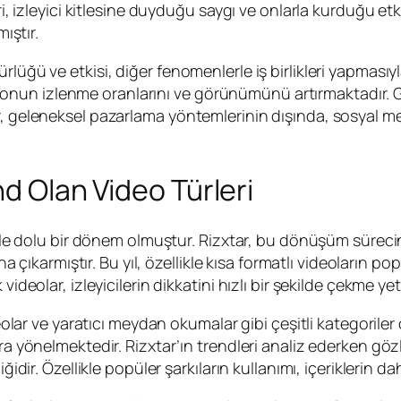
ri, izleyici kitlesine duyduğu saygı ve onlarla kurduğu etk
ıştır.
lüğü ve etkisi, diğer fenomenlerle iş birlikleri yapmasıyl
er, onun izlenme oranlarını ve görünümünü artırmaktadır. Ge
r, geleneksel pazarlama yöntemlerinin dışında, sosyal med
nd Olan Video Türleri
erle dolu bir dönem olmuştur. Rizxtar, bu dönüşüm sürecinde
ana çıkarmıştır. Bu yıl, özellikle kısa formatlı videoların p
videolar, izleyicilerin dikkatini hızlı bir şekilde çekme y
eolar ve yaratıcı meydan okumalar gibi çeşitli kategoriler ö
ara yönelmektedir. Rizxtar’ın trendleri analiz ederken g
iğidir. Özellikle popüler şarkıların kullanımı, içeriklerin 