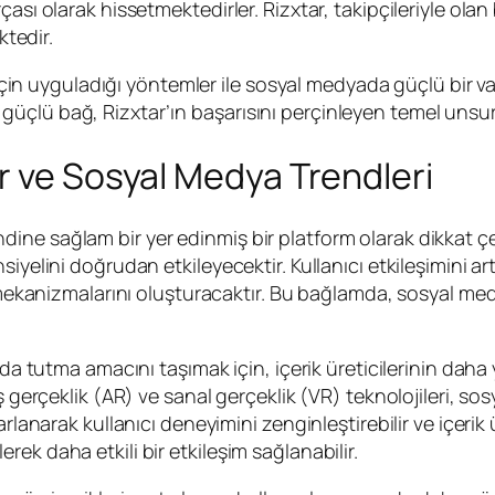
ası olarak hissetmektedirler. Rizxtar, takipçileriyle olan
ktedir.
k için uyguladığı yöntemler ile sosyal medyada güçlü bir v
 bu güçlü bağ, Rizxtar’ın başarısını perçinleyen temel unsur
r ve Sosyal Medya Trendleri
ne sağlam bir yer edinmiş bir platform olarak dikkat çek
iyelini doğrudan etkileyecektir. Kullanıcı etkileşimini ar
 mekanizmalarını oluşturacaktır. Bu bağlamda, sosyal medya
a tutma amacını taşımak için, içerik üreticilerinin daha ya
ş gerçeklik (AR) ve sanal gerçeklik (VR) teknolojileri, so
rlanarak kullanıcı deneyimini zenginleştirebilir ve içerik ü
ilerek daha etkili bir etkileşim sağlanabilir.