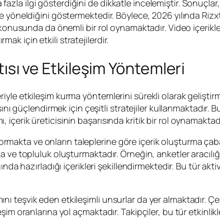
ha fazla ilgi gösterdiğini de dikkatle incelemiştir. Sonuçlar
 yöneldiğini göstermektedir. Böylece, 2026 yılında Rizxt
konusunda da önemli bir rol oynamaktadır. Video içerikleri
rmak için etkili stratejilerdir.
ntısı ve Etkileşim Yöntemleri
le etkileşim kurma yöntemlerini sürekli olarak geliştirm
ını güçlendirmek için çeşitli stratejiler kullanmaktadır. B
mı, içerik üreticisinin başarısında kritik bir rol oynamaktadı
i sormakta ve onların taleplerine göre içerik oluşturma ça
 ve topluluk oluşturmaktadır. Örneğin, anketler aracılığıy
da hazırladığı içerikleri şekillendirmektedir. Bu tür aktivi
mını teşvik eden etkileşimli unsurlar da yer almaktadır. Çeşit
şim oranlarına yol açmaktadır. Takipçiler, bu tür etkinli