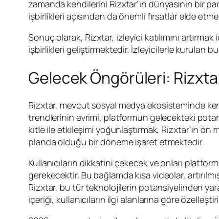
zamanda kendilerini Rizxtar’ın dünyasının bir parç
işbirlikleri açısından da önemli fırsatlar elde etme
Sonuç olarak, Rizxtar, izleyici katılımını artırma
işbirlikleri geliştirmektedir. İzleyicilerle kurulan
Gelecek Öngörüleri: Rizxta
Rizxtar, mevcut sosyal medya ekosisteminde kendi
trendlerinin evrimi, platformun gelecekteki potans
kitle ile etkileşimi yoğunlaştırmak, Rizxtar’ın ön
planda olduğu bir döneme işaret etmektedir.
Kullanıcıların dikkatini çekecek ve onları platformd
gerekecektir. Bu bağlamda kısa videolar, artırılmı
Rizxtar, bu tür teknolojilerin potansiyelinden yara
içeriği, kullanıcıların ilgi alanlarına göre özelleştir