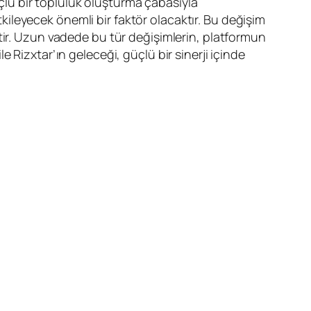
üçlü bir topluluk oluşturma çabasıyla
etkileyecek önemli bir faktör olacaktır. Bu değişim
tir. Uzun vadede bu tür değişimlerin, platformun
 Rizxtar’ın geleceği, güçlü bir sinerji içinde